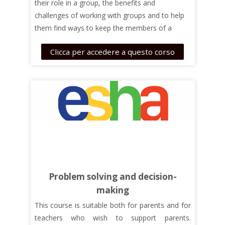
design principles, and standards. STEAM
their role in a group, the benefits and
removes limitations and replaces them with
challenges of working with groups and to help
wonder, critique, inquiry, and innovation.
them find ways to keep the members of a
The activities are partly based on the open
group of motivated and effective. Participants
Clicca per accedere a questo corso
resources of the Connect project.
Visit the
will also learn to plan a successful educational
project website
to find further useful tools:
action.
https://www.connect-science.net/
Problem solving and decision-
making
This course is suitable both for parents and for
teachers who wish to support parents.