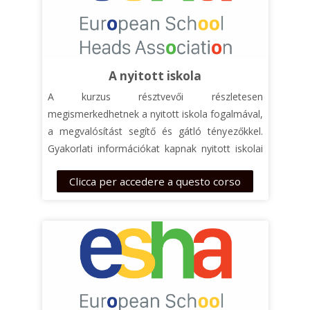
A nyitott iskola
A kurzus résztvevői részletesen
megismerkedhetnek a nyitott iskola fogalmával,
a megvalósítást segítő és gátló tényezőkkel.
Gyakorlati információkat kapnak nyitott iskolai
programok megvalósításához és
Clicca per accedere a questo corso
fenntartásához és áttekinthetik, miként függ
össze a nyitott iskola a tudományos tantárgyak
oktatásával. A
modern tanulási stratégiák
tudatos alkalmazása segítheti a nyitott iskolai
programok gyakorlati bevezetését.