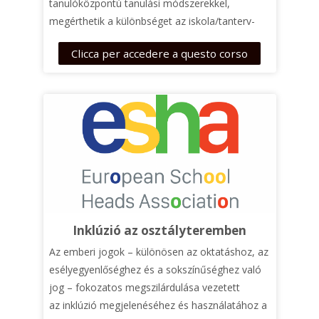
tanulóközpontú tanulási módszerekkel,
megérthetik a különbséget az iskola/tanterv-
központú és a
tanulóközpontú módszerek
Clicca per accedere a questo corso
között, és felismerhetik, hogy ezek a
módszerek még a legmerevebb
iskolarendszerekben is megvalósíthatók.
Inklúzió az osztályteremben
Az emberi jogok – különösen az oktatáshoz, az
esélyegyenlőséghez és a sokszínűséghez való
jog – fokozatos megszilárdulása vezetett
az
inklúzió
megjelenéséhez és használatához a