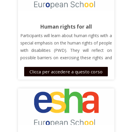
https://course.parentingtogether.eu/
Human rights for all
Participants will learn about
human rights
with a
special emphasis on the
human rights of people
with disabilities
(PWD)
. They will reflect on
possible barriers
on exercising these rights and
be introduced to ways of overcoming them.
Clicca per accedere a questo corso
The course is useful both for parents or family
members of PWD and teachers working with
PWD
–
be them their students or their students’
parents
.
Th
e
course is based on the materials developed
in the ELPIDA project. For further information,
visit the project website:
https://www.elpida-
project.eu