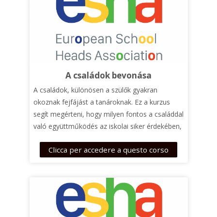
A családok bevonása
A családok, különösen a szülők gyakran
okoznak fejfájást a tanároknak. Ez a kurzus
segít megérteni, hogy milyen fontos a családdal
való együttműködés az iskolai siker érdekében,
valamint ötleteket ad, hogy az iskola és a
Clicca per accedere a questo corso
család együttműködése miként segíti az
inklúziót.