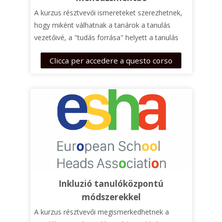
A kurzus résztvevői ismereteket szerezhetnek,
hogy miként válhatnak a tanárok a tanulás
vezetőivé, a "tudás forrása" helyett a tanulás
tudatos segítőivé. A különböző
tanulási módok
Clicca per accedere a questo corso
és tanulásvezetői stílusok mélyebb
megismerése révén hatékony, inkluzív
módszertant alakíthatnak ki.
Inkluzió tanulóközpontú
módszerekkel
A kurzus résztvevői megismerkedhetnek a