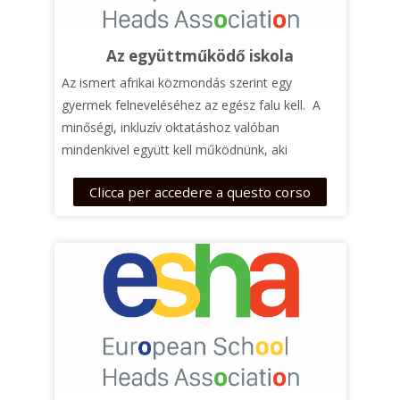
Az együttműködő iskola
Az ismert afrikai közmondás szerint egy
gyermek felneveléséhez az egész falu kell. A
minőségi, inkluzív oktatáshoz valóban
mindenkivel együtt kell működnünk, aki
támogatni tud minket munkánkban. Ebben a
Clicca per accedere a questo corso
kurzusban a résztvevők megismerkedhetnek az
együttműködő iskolával, az ezzel kapcsolatos
alapfogalmakkal, valamint feltérképezhetik,
hogy kik a legfontosabb szövetségesek, akikkel
a tanárok együtt dolgozhatnak, és mik a fő
kihívások, amelyekkel ezen a téren
szembesülhetnek.