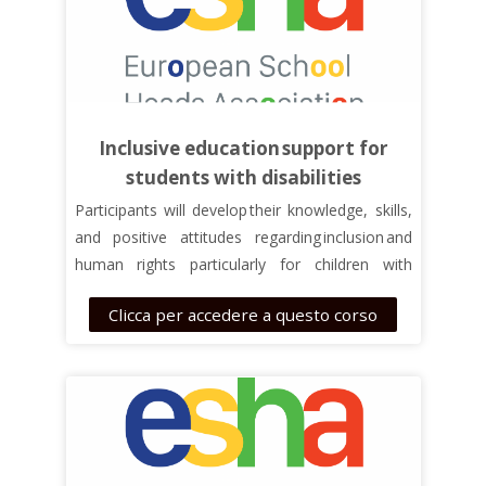
The course is based on the materials developed
in the PARENTING TOGETHER project. For
further information, visit the project website:
https://course.parentingtogether.eu/
Inclusive education support for
students with disabilities
Participants
will
d
evelop
their
knowle
d
ge, skills,
and positive attitudes regarding inclusion and
human rights
particularly for children with
disabilities.
Clicca per accedere a questo corso
The course is useful both for parents or family
members of
persons with disabilities (
PWD
)
and
teachers working with PWD
– be them their
students or their students’ parents.
The course is based on the materials developed
in the PARENTING TOGETHER project. For
further information, visit the project website: