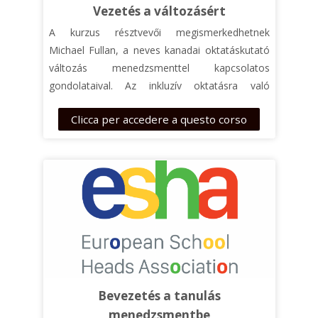
Vezetés a változásért
A kurzus résztvevői megismerkedhetnek
Michael Fullan, a neves kanadai oktatáskutató
változás menedzsmenttel kapcsolatos
gondolataival. Az inkluzív oktatásra való
áttéréshez jelentős változásokra van szükség
Clicca per accedere a questo corso
az iskolákban, és a változás megfelelő
menedzselése elengedhetetlen a sikerhez.
Fullan részletes útmutatásai alapján a
résztvevők tervet készíthetnek, hogy saját
intézményükben hogyan vezessenek be egy
rendszerszintű változást.
Bevezetés a tanulás
menedzsmentbe