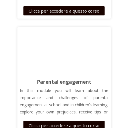
assessment, formative assessment and
Clicca per accedere a questo corso
designing their work in a way that supports
inclusion this course helps professionals
navigate various school systems for equity and
inclusion. The course focuses on the student,
their individual needs and the benefits and
modes of collaboration between them.
Parental engagement
In this module you will learn about the
importance and challenges of parental
engagement at school and in children’s learning,
explore your own prejudices, receive tips on
how to engage parents and how to improve
Clicca per accedere a questo corso
communication between school staff and