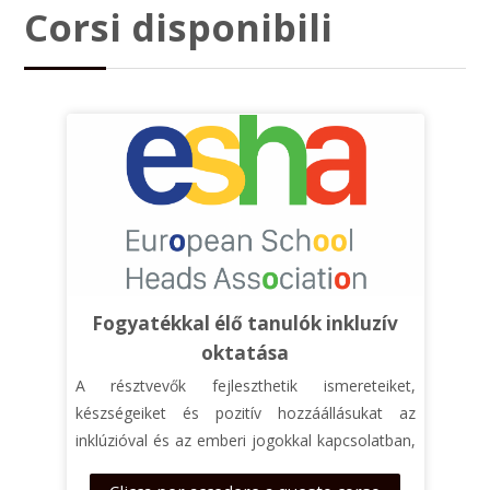
Corsi disponibili
Fogyatékkal élő tanulók inkluzív
oktatása
A résztvevők fejleszt
het
ik ismereteiket,
készségeiket és pozitív hozzáállásukat
az
inklúzióval
és az emberi jogokkal kapcsolatban,
különösen a fogyatékkal élő gyermekek