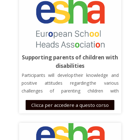
members of
persons with disabilities (
PWD
)
and
teachers working with PWD
– be them their
students or their students’ parents.
Th
e
course is based on the materials developed
in the ELPIDA project. For further information,
visit the project website:
https://www.elpida-
project.eu
Supporting parents of children with
disabilities
Participants
will
d
evelop
their
knowle
d
ge
and
positive attitudes regarding
the various
challenges of parenting
children with
disabilities.
Clicca per accedere a questo corso
The course is useful both for parents or family
members of
children with
disabilities
and
teachers or social workers
/health professionals
who are in contact with the parents of
children
with
disabilities
.