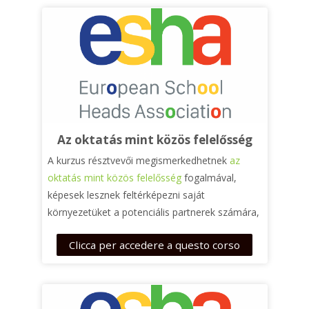
segítségével felmérhetik saját módszereiket és
jelenlegi gyakorlatukat, amely segíti, hogy
inkluzívabb módon dolgozzanak. A kurzus nem
csupán pedagógusok, de szülők számára is
hasznos ismereteket tartalmaz.
Az oktatás mint közös felelősség
A kurzus résztvevői megismerkedhetnek
az
oktatás mint közös felelősség
fogalmával,
képesek lesznek feltérképezni saját
környezetüket a potenciális partnerek számára,
és megismerkednek néhány kihívással, különös
Clicca per accedere a questo corso
tekintettel a profitorientált vállalatokkal való
együttműködésre vagy a megfelelő nyelvi
regiszter megtalálására.