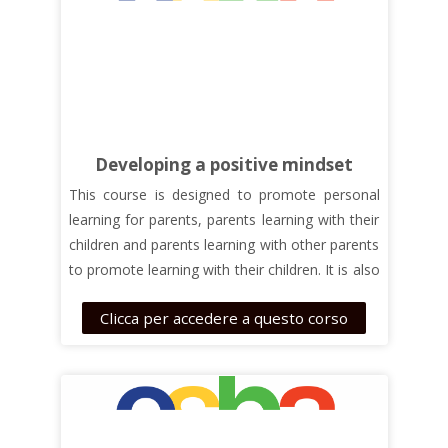
have the opportunity to read about interesting
research and insights. They will comprehend
how important these skills are for tackling
global challenges as well as in everyday
problem-solving scenarios.
Developing a positive mindset
This course is designed to promote personal
learning for parents, parents learning with their
children and parents learning with other parents
to promote learning with their children. It is also
suitable for teachers who wish to support
Clicca per accedere a questo corso
parents. The module presents activities, tools
and strategies, to develop competence in using
imagination and abilities to identify
opportunities to create value for others. The
learning develops understanding how to
critically analyse ideas and issues.