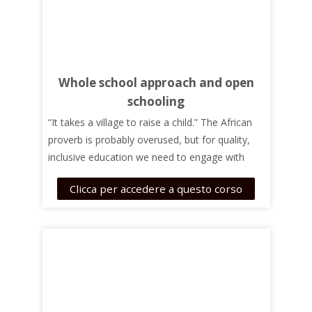
Whole school approach and open
schooling
“It takes a village to raise a child.” The African
proverb is probably overused, but for quality,
inclusive education we need to engage with
everybody who can support us in our work. In
Clicca per accedere a questo corso
this course, you will be introduced to the basic
notions related to open schooling and the
whole school approach, as well as the key allies
teachers can work with and the main challenges
you are facing in it.