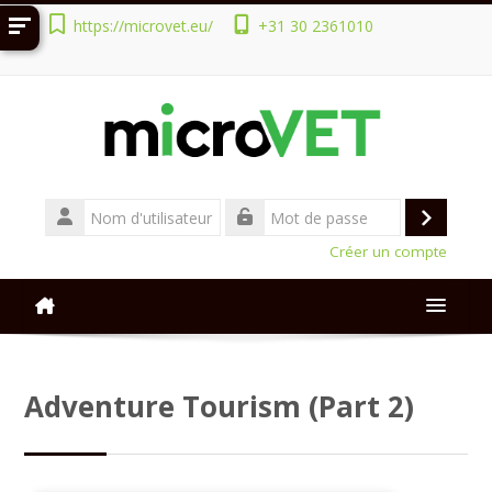
Passer au contenu principal
https://microvet.eu/
+31 30 2361010
Nom
d'utilisateur
Connex
Mot
Créer un compte
de
passe
Manuals
Adventure Tourism (Part 2)
Courses
Français ‎(fr)‎