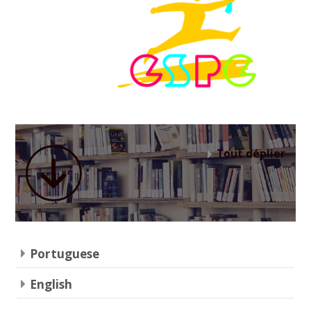
Rechercher
des
Envoy
cours
Tout déplier
Portuguese
English