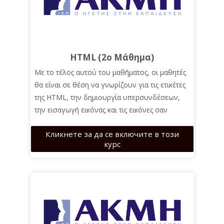
HTML (2ο Μάθημα)
Με το τέλος αυτού του μαθήματος, οι μαθητές
θα είναι σε θέση να γνωρίζουν για τις ετικέτες
της HTML, την δημιουργία υπερσυνδέσεων,
την εισαγωγή εικόνας και τις εικόνες σαν
συνδέσεις, τις λίστες στην HTML, τους πίνακες
Кликнете за да се включите в този
στη HTML, τις ετικέτες span και div, τους
курс
ειδικούς χαρακτήρες στην HTML, την εισαγωγή
αρχείου ήχου και βίντεο και τα χρώματα στην
HTML.
Λέξεις-κλειδιά:
•HTML
•HTML tags
•HTML img