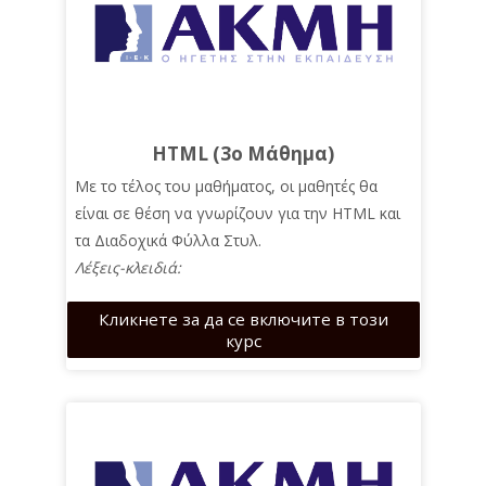
Търсене
на
Изпр
курсове
HTML (3o Μάθημα)
Με το τέλος του μαθήματος, οι μαθητές θα
είναι σε θέση να γνωρίζουν για την HTML και
τα Διαδοχικά Φύλλα Στυλ.
Λέξεις-κλειδιά:
•HTML Forms
Кликнете за да се включите в този
•HTML input
курс
•CSS3
•CSS Layout
•Internal Style Sheet
•External Style Sheet
•Inline style