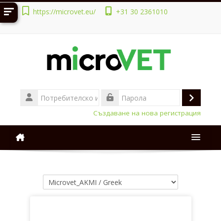
Прескочи на основното съдържание
https://microvet.eu/
+31 30 2361010
Потребителско
име
Влизан
Парола
Създаване на нова регистрация
Manuals
Категории курсове
Courses
Български ‎(bg)‎