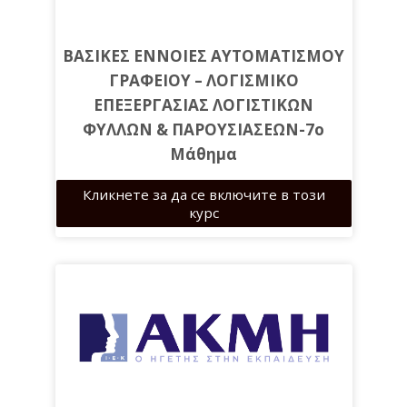
•HTML tags
•HTML title
ΒΑΣΙΚΕΣ ΕΝΝΟΙΕΣ ΑΥΤΟΜΑΤΙΣΜΟΥ
•HTML comments
ΓΡΑΦΕΙΟΥ – ΛΟΓΙΣΜΙΚΟ
ΕΠΕΞΕΡΓΑΣΙΑΣ ΛΟΓΙΣΤΙΚΩΝ
ΦΥΛΛΩΝ & ΠΑΡΟΥΣΙΑΣΕΩΝ-7ο
Μάθημα
Mε το τέλος αυτού του μαθήματος, οι
Кликнете за да се включите в този
εκπαιδευόμενοι θα είναι σε θέση να
курс
γνωρίζουν την επεξεργασία λογιστικών
φύλλων με το Microsoft Excel (πράξεις στα
κελιά, οδηγός συναρτήσεων, βασικές
συναρτήσεις, απόλυτες αναφορές, σφάλματα
τύπων, κυκλική αναφορά, γραφήματα,
ταξινόμηση και φιλτράρισμα) και το Microsfot
PowerPoint (καρτέλες, δημιουργία
παρουσίασης, αποθήκευση παρουσίασης,